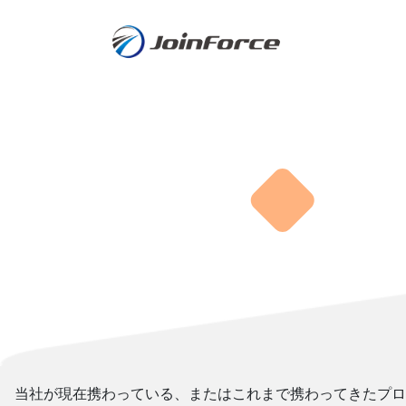
コ
ナ
ン
ビ
テ
ゲ
ン
ー
ツ
シ
へ
ョ
ス
ン
キ
に
ッ
移
プ
動
当社が現在携わっている、またはこれまで携わってきたプロ