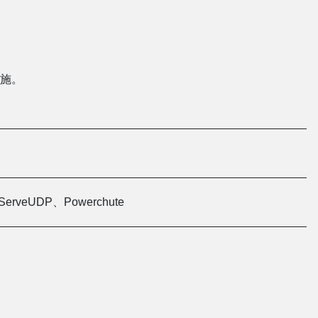
施。
CServeUDP、Powerchute